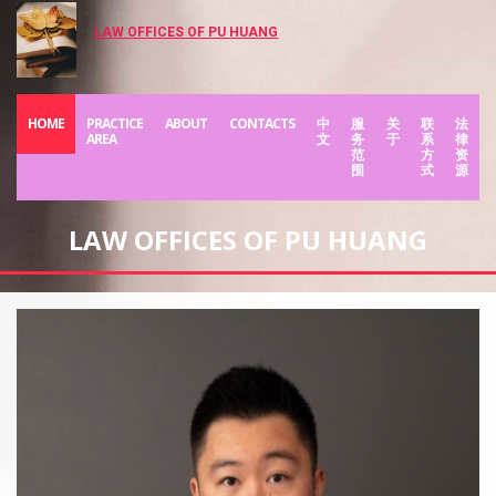
LAW OFFICES OF PU HUANG
HOME
PRACTICE
ABOUT
CONTACTS
中
服
关
联
法
AREA
文
务
于
系
律
范
方
资
围
式
源
LAW OFFICES OF PU HUANG